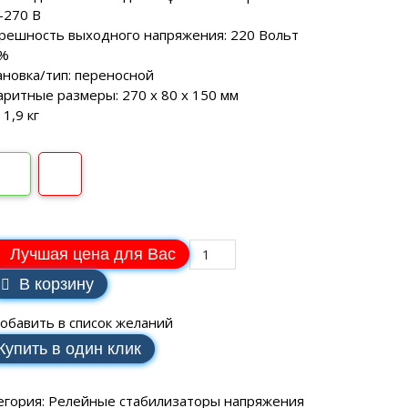
VAILLANT
ВОДОНАГРЕВАТЕЛИ
еханические
-270 В
SCH
аторы РЕСАНТА
ные генераторы
решность выходного напряжения: 220 Вольт
Электрические водонагреватели
МАКС
еханические
 %
VAILLANT
аторы ЭНЕРГИЯ
ные генераторы
ановка/тип: переносной
LLANT
аритные размеры: 270 х 80 х 150 мм
еханические
торы IEK
 1,9 кг
ные генераторы
еханические
аторы SUNTEK
Лучшая цена для Вас
В корзину
ДЛЯ ВОДОСНАБЖЕНИЯ
обавить в список желаний
Купить в один клик
ля водоснабжения FORWARD
егория:
Релейные стабилизаторы напряжения
ухтактное