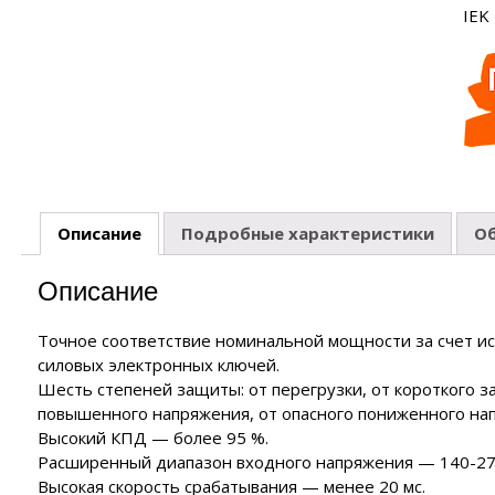
уляторные батареи
IEK
NTURION
полнительные устройства VOLTER
 автоматики MAGNUS
Масло че
ия
нзиновые генераторы
полнительные устройства ЭНЕРГИЯ
роинструмент FORWARD
EMAX
полнительные устройства SUNTEK
роинструмент HYUNDAI
нзиновые генераторы
аторы
йка с байпасом и контроллером трёх фаз
ERGO
роинструмент DAEWOO
сходные материалы
лизаторы напряжения
нзиновые генераторы
CARDO
 отопления
нзиновые генераторы
KO
Описание
Подробные характеристики
О
чные аппараты
е
Описание
Точное соответствие номинальной мощности за счет и
силовых электронных ключей.
Шесть степеней защиты: от перегрузки, от короткого за
повышенного напряжения, от опасного пониженного на
Высокий КПД — более 95 %.
Расширенный диапазон входного напряжения — 140-27
Высокая скорость срабатывания — менее 20 мс.