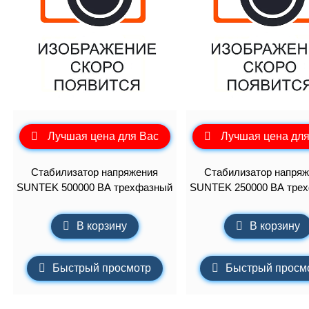
ия
нзиновые генераторы
полнительные устройства ЭНЕРГИЯ
роинструмент FORWARD
EMAX
полнительные устройства SUNTEK
роинструмент HYUNDAI
нзиновые генераторы
аторы
йка с байпасом и контроллером трёх фаз
ERGO
роинструмент DAEWOO
сходные материалы
лизаторы напряжения
нзиновые генераторы
CARDO
 отопления
нзиновые генераторы
KO
чные аппараты
Лучшая цена для Вас
Лучшая цена для
е
Стабилизатор напряжения
Стабилизатор напряж
SUNTEK 500000 ВА трехфазный
SUNTEK 250000 ВА тре
В корзину
В корзину
Быстрый просмотр
Быстрый просм