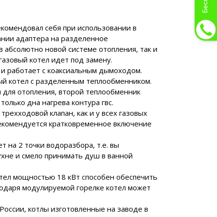
комендовал себя при использовании в
ании адаптера на разделенное
в абсолютно новой системе отопления, так и
газовый котел идет под замену.
 и работает с коаксиальным дымоходом.
ый котел с разделенным теплообменником.
 для отопления, второй теплообменник
олько дна нагрева контура гвс.
ехходовой клапан, как и у всех газовых
 рекомендуется кратковременное включение
т на 2 точки водоразбора, т.е. вы
хне и смело принимать душ в ванной
отел мощностью 18 кВт способен обеспечить
одаря модулируемой горелке котел может
России, котлы изготовленные на заводе в