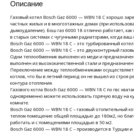
Описание
Газовый котел Bosch Gaz 6000 — WBN 18 C хорошо заре
частных жилых и в многоэтажных домах (при использов
дымоудаление). Бош газ 6000 18 отлично работает, как 
в старых системах с чугунными радиаторами, когда ваш 
Bosch Gaz 6000 — WBN 18 C – это турбированный котел
Bosch Gaz 6000 — WBN 18 C – это двухконтурный газов
Одни теплообменник выполнен из меди и предназначен
выполнен из высококачественной стали и предназначен т
Переключение между теплообменниками осуществляет тр
котлов, что бы в летний период он не вышел из строя
контура отопления.
Газового котла Bosch Gaz 6000 — WBN 18 C по гвс хватае
одновременно можете использовать горячую воду на ку
комнате.
Bosch Gaz 6000 — WBN 18 C – газовый отопительный к
теплом помещение общей площадью до 180м2, но благ
работать и с помещениями площадью в 50 м2.
Bosch Gaz 6000 — WBN 18 C – производится в Турции и 