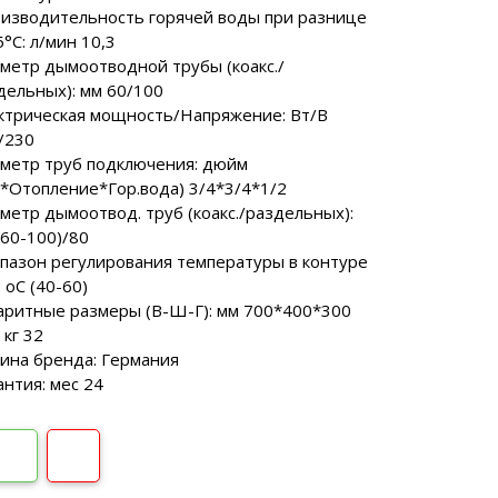
SCH
аторы РЕСАНТА
ные генераторы
изводительность горячей воды при разнице
Электрические водонагреватели
МАКС
еханические
5°C: л/мин 10,3
VAILLANT
аторы ЭНЕРГИЯ
ные генераторы
метр дымоотводной трубы (коакс./
LLANT
дельных): мм 60/100
еханические
торы IEK
ктрическая мощность/Напряжение: Вт/В
ные генераторы
/230
еханические
метр труб подключения: дюйм
аторы SUNTEK
з*Отопление*Гор.вода) 3/4*3/4*1/2
метр дымоотвод. труб (коакс./раздельных):
(60-100)/80
пазон регулирования температуры в контуре
: oС (40-60)
аритные размеры (В-Ш-Г): мм 700*400*300
 кг 32
ина бренда: Германия
ДЛЯ ВОДОСНАБЖЕНИЯ
антия: мес 24
ля водоснабжения FORWARD
ухтактное
тырехтактное