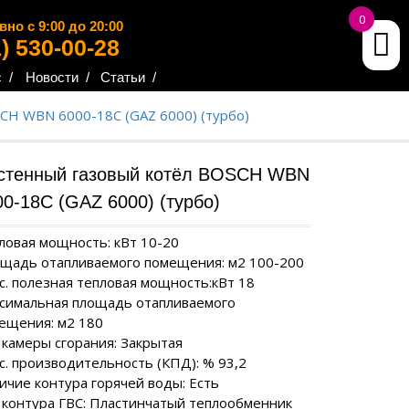
0
но с 9:00 до 20:00
1) 530-00-28
 /
Новости /
Статьи /
CH WBN 6000-18C (GAZ 6000) (турбо)
стенный газовый котёл BOSCH WBN
/MAG
ОРНЫЕ
ОМЕХАНИЧЕСКИЕ
ТВЕРДОТОПЛИВНЫЕ
СВАРОЧНЫЕ АППАРАТЫ TIG
МОТОКУЛЬТИВАТОРЫ
ГАЗОВЫЕ ГЕНЕРАТОРЫ
ГИБРИДНЫЕ
ЭЛЕКТРИЧЕСКИЕ
00-18C (GAZ 6000) (турбо)
ОРЫ
КОТЛЫ
КОТЛЫ
S
еханические
Сварочные аппараты GROVERS
Мотокультиваторы DAEWOO
Газовые генераторы
Гибридные стабилизаторы
аторы CENTURION
DAEWOO
ЭНЕРГИЯ
ные генераторы
Твердотопливные
Электрические котлы
RD
ловая мощность: кВт 10-20
Сварочный аппарат TELWIN
Мотокультиваторы FORWARD
котлы PROTERM
PROTERM
щадь отапливаемого помещения: м2 100-200
еханические
Газовые генераторы HUTER
Гибридные стабилизаторы
OO
Мотокультиваторы HYUNDAI
с. полезная тепловая мощность:кВт 18
аторы EST
напряжения Вольт
ные генераторы
Твердотоплевные
Электрические котлы
Газовые генераторы
I
симальная площадь отапливаемого
котлы ЛЕМАКС
ЭВПМ
еханические
GENERAC
ещения: м2 180
торы LE
ные генераторы
Твердоевные котлы
Электрические котлы
Газовые генераторы ФАС
 камеры сгорания: Закрытая
BOSCH
NAVIEN
EWOO
еханические
с. производительность (КПД): % 93,2
аторы RUCELF
ные генераторы
Электрические котлы
NDAI
И
ЭЛЕКТРИЧЕСКИЕ
ичие контура горячей воды: Есть
VAILLANT
ВОДОНАГРЕВАТЕЛИ
еханические
 контура ГВС: Пластинчатый теплообменник