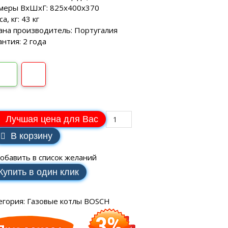
SCH
аторы РЕСАНТА
ные генераторы
меры ВхШхГ: 825х400х370
Электрические водонагреватели
МАКС
еханические
а, кг: 43 кг
VAILLANT
аторы ЭНЕРГИЯ
ные генераторы
ана производитель: Португалия
LLANT
антия: 2 года
еханические
торы IEK
ные генераторы
еханические
аторы SUNTEK
Лучшая цена для Вас
В корзину
обавить в список желаний
ДЛЯ ВОДОСНАБЖЕНИЯ
Купить в один клик
ля водоснабжения FORWARD
егория:
Газовые котлы BOSCH
ухтактное
тырехтактное