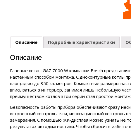
ия
нзиновые генераторы
полнительные устройства ЭНЕРГИЯ
роинструмент FORWARD
EMAX
полнительные устройства SUNTEK
роинструмент HYUNDAI
нзиновые генераторы
аторы
йка с байпасом и контроллером трёх фаз
ERGO
роинструмент DAEWOO
сходные материалы
лизаторы напряжения
нзиновые генераторы
CARDO
Описание
Подробные характеристики
О
 отопления
нзиновые генераторы
KO
Описание
чные аппараты
е
Газовые котлы GAZ 7000 W компании Bosch представляю
настенным способом монтажа. Одноконтурные котлы п
площадью до 350 кв. метров. Компактные размеры наст
вписываться в интерьер, занимая лишь небольшую част
преимуществом котлов этой серии стал простой монтаж 
Безопасность работы прибора обеспечивают сразу неск
встроенный контроль тяги, ионизационный контроль пл
замерзания. С помощью ЖК-дисплея можно узнать не то
результатах автодиагностики. Чтобы сбросить избыточ