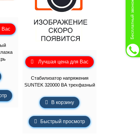
Бесплатный звонок
 Вас
вый
глазка
хрь
Лучшая цена для Вас
Стабилизатор напряжения
SUNTEK 320000 ВА трехфазный
отр
В корзину
Быстрый просмотр