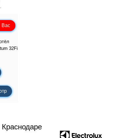
 Вас
отёл
um 32Fi
отр
 Краснодаре