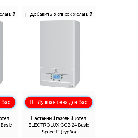
SCH
аторы РЕСАНТА
ные генераторы
Электрические водонагреватели
МАКС
еханические
VAILLANT
желаний
Добавить в список желаний
аторы ЭНЕРГИЯ
ные генераторы
LLANT
еханические
торы IEK
ные генераторы
еханические
аторы SUNTEK
ДЛЯ ВОДОСНАБЖЕНИЯ
 Вас
Лучшая цена для Вас
ля водоснабжения FORWARD
отёл
Настенный газовый котёл
Basic
ELECTROLUX GCB 24 Basic
ухтактное
Space Fi (турбо)
тырехтактное