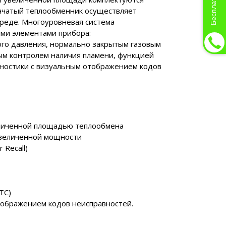
тинчатый теплообменник осуществляет
среде. Многоуровневая система
ыми элементами прибора:
о давления, нормально закрытым газовым
ым контролем наличия пламени, функцией
гностики с визуальным отображением кодов
личенной площадью теплообмена
увеличенной мощности
 Recall)
TC)
тображением кодов неисправностей.