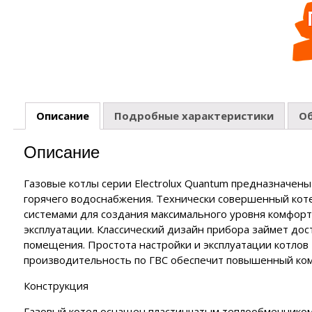
ия
нзиновые генераторы
полнительные устройства ЭНЕРГИЯ
роинструмент FORWARD
EMAX
полнительные устройства SUNTEK
роинструмент HYUNDAI
нзиновые генераторы
аторы
йка с байпасом и контроллером трёх фаз
ERGO
роинструмент DAEWOO
сходные материалы
лизаторы напряжения
нзиновые генераторы
CARDO
 отопления
нзиновые генераторы
Описание
Подробные характеристики
О
KO
чные аппараты
Описание
е
Газовые котлы серии Electrolux Quantum предназначены
горячего водоснабжения. Технически совершенный ко
системами для создания максимального уровня комфорт
эксплуатации. Классический дизайн прибора займет до
помещения. Простота настройки и эксплуатации котлов E
производительность по ГВС обеспечит повышенный ком
Конструкция
Газовый котел оснащен пластинчатым теплообменнико