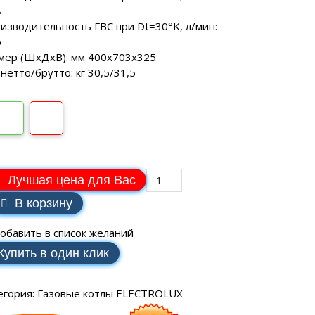
SCH
аторы РЕСАНТА
ные генераторы
8
Электрические водонагреватели
МАКС
еханические
изводительность ГВС при Dt=30°K, л/мин:
VAILLANT
аторы ЭНЕРГИЯ
ные генераторы
5
LLANT
мер (ШхДхВ): мм 400x703x325
еханические
торы IEK
 нетто/брутто: кг 30,5/31,5
ные генераторы
еханические
аторы SUNTEK
Лучшая цена для Вас
В корзину
ДЛЯ ВОДОСНАБЖЕНИЯ
обавить в список желаний
Купить в один клик
ля водоснабжения FORWARD
егория:
Газовые котлы ELECTROLUX
ухтактное
тырехтактное