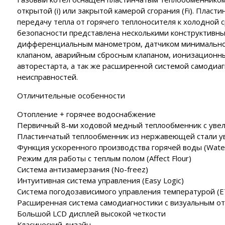
открытой (i) или закрытой камерой сгорания (Fi). Плас
передачу тепла от горячего теплоносителя к холодной 
безопасности представлена несколькими конструктивн
дифференциальным манометром, датчиком минимальног
клапаном, аварийным сбросным клапаном, ионизационн
авторестарта, а так же расширенной системой самодиа
неисправностей.
Отличительные особенности
Отопление + горячее водоснабжение
Первичный 8-ми ходовой медный теплообменник с уве
Пластинчатый теплообменник из нержавеющей стали 
Функция ускоренного производства горячей воды (Water
Режим для работы с теплым полом (Affect Flour)
Система антизамерзания (No-freez)
Интуитивная система управления (Easy Logic)
Система погодозависимого управления температурой (E
Расширенная система самодиагностики с визуальным о
Большой LCD дисплей высокой четкости
Класический дизайн