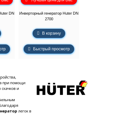
Huter DN
Инверторный генератор Huter DN
2700
В корзину
отр
Быстрый просмотр
ройства,
а при помощи
 скачков и
бильным
Благодаря
енератор
легок в