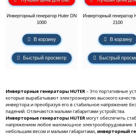
ия
нзиновые генераторы
полнительные устройства ЭНЕРГИЯ
роинструмент FORWARD
EMAX
полнительные устройства SUNTEK
Инверторный генератор Huter DN
Инверторный генератор 
роинструмент HYUNDAI
нзиновые генераторы
1000
2100
аторы
йка с байпасом и контроллером трёх фаз
ERGO
роинструмент DAEWOO
сходные материалы
лизаторы напряжения
нзиновые генераторы
В корзину
В корзину
CARDO
 отопления
нзиновые генераторы
KO
Быстрый просмотр
Быстрый просм
чные аппараты
е
Инверторные генераторы HUTER
– Это портативные уст
которые вырабатывают электроэнергию высокого качеств
инвертора и преобразуя его в стабильное напряжение без
падений. Отличаются малыми габаритами устройства.
Инверторные генераторы HUTER
могут обеспечить ста
напряжением любое маломощное электрооборудование. 
небольшим весом и малыми габаритами,
инверторный г