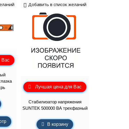
желаний
Добавить в список желаний
 Вас
вый
глазка
Лучшая цена для Вас
хрь
Стабилизатор напряжения
SUNTEK 500000 ВА трехфазный
отр
В корзину