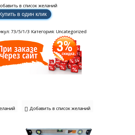
SCH
аторы РЕСАНТА
ные генераторы
обавить в список желаний
Электрические водонагреватели
МАКС
еханические
VAILLANT
Купить в один клик
аторы ЭНЕРГИЯ
ные генераторы
LLANT
еханические
торы IEK
икул:
73/5/1/3
Категория:
Uncategorized
ные генераторы
еханические
аторы SUNTEK
ДЛЯ ВОДОСНАБЖЕНИЯ
желаний
Добавить в список желаний
ля водоснабжения FORWARD
ухтактное
тырехтактное