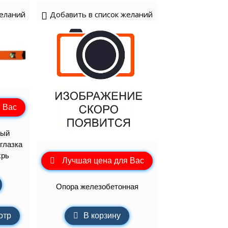
желаний
Добавить в список желаний
 Вас
вый
глазка
хрь
Лучшая цена для Вас
Опора железобетонная
В корзину
отр