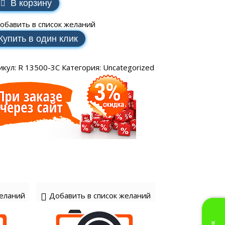
SCH
В корзину
аторы РЕСАНТА
ные генераторы
Электрические водонагреватели
МАКС
еханические
VAILLANT
обавить в список желаний
аторы ЭНЕРГИЯ
ные генераторы
LLANT
Купить в один клик
еханические
торы IEK
ные генераторы
еханические
икул:
R 13500-3C
Категория:
Uncategorized
аторы SUNTEK
ДЛЯ ВОДОСНАБЖЕНИЯ
ля водоснабжения FORWARD
желаний
Добавить в список желаний
ухтактное
тырехтактное