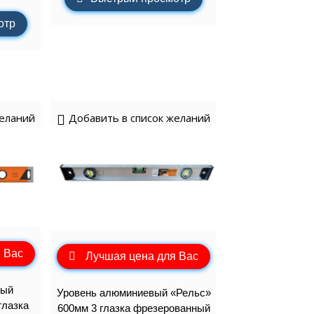
отр
желаний
Добавить в список желаний
 Вас
Лучшая цена для Вас
вый
Уровень алюминиевый «Рельс»
глазка
600мм 3 глазка фрезерованный