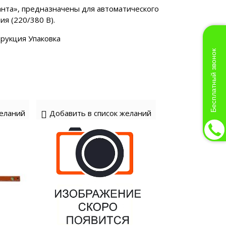
нта», предназначены для автоматического
тырехтактное
я (220/380 В).
рукция Упаковка
Бесплатный звонок
желаний
Добавить в список желаний