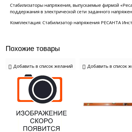
уляторные батареи
NTURION
полнительные устройства VOLTER
Стабилизаторы напряжения, выпускаемые фирмой «Реса
 автоматики MAGNUS
Масло че
ия
поддержания в электрической сети заданного напряжени
нзиновые генераторы
полнительные устройства ЭНЕРГИЯ
роинструмент FORWARD
EMAX
полнительные устройства SUNTEK
Комплектация: Стабилизатор напряжения РЕСАНТА Инст
роинструмент HYUNDAI
нзиновые генераторы
аторы
йка с байпасом и контроллером трёх фаз
ERGO
роинструмент DAEWOO
сходные материалы
лизаторы напряжения
нзиновые генераторы
CARDO
Похожие товары
 отопления
нзиновые генераторы
KO
чные аппараты
Добавить в список желаний
Добавить в список 
е