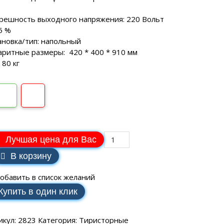
VAILLANT
ВОДОНАГРЕВАТЕЛИ
еханические
SCH
аторы РЕСАНТА
ные генераторы
решность выходного напряжения: 220 Вольт
Электрические водонагреватели
МАКС
еханические
.5 %
VAILLANT
аторы ЭНЕРГИЯ
ные генераторы
ановка/тип: напольный
LLANT
аритные размеры: 420 * 400 * 910 мм
еханические
торы IEK
 80 кг
ные генераторы
еханические
аторы SUNTEK
Лучшая цена для Вас
В корзину
ДЛЯ ВОДОСНАБЖЕНИЯ
обавить в список желаний
Купить в один клик
ля водоснабжения FORWARD
икул:
2823
Категория:
Тиристорные
ухтактное