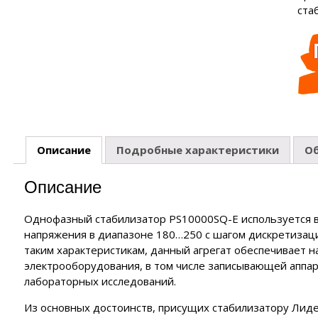
уляторные батареи
ста
NTURION
полнительные устройства VOLTER
 автоматики MAGNUS
Масло че
ия
нзиновые генераторы
полнительные устройства ЭНЕРГИЯ
роинструмент FORWARD
EMAX
полнительные устройства SUNTEK
роинструмент HYUNDAI
нзиновые генераторы
аторы
йка с байпасом и контроллером трёх фаз
ERGO
роинструмент DAEWOO
сходные материалы
лизаторы напряжения
нзиновые генераторы
CARDO
 отопления
нзиновые генераторы
KO
Описание
Подробные характеристики
О
чные аппараты
е
Описание
Однофазный стабилизатор PS10000SQ-E используется в 
напряжения в диапазоне 180…250 с шагом дискретизации
таким характеристикам, данный агрегат обеспечивает 
электрооборудования, в том числе записывающей аппа
лабораторных исследований.
Из основных достоинств, присущих стабилизатору Лиде