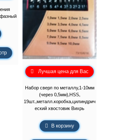
ения
хфазный
отр
Лучшая цена для Вас
Набор сверл по металлу,1-10мм
(через 0,5мм),HSS,
19шт.,металл.коробка,цилиндрич
еский хвостовик Вихрь
В корзину