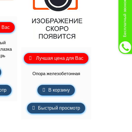
Бесплатный звонок
 Вас
вый
глазка
хрь
Лучшая цена для Вас
Опора железобетонная
В корзину
отр
Быстрый просмотр