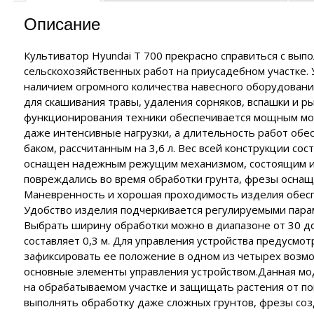
ия
нзиновые генераторы
полнительные устройства ЭНЕРГИЯ
роинструмент FORWARD
Описание
EMAX
полнительные устройства SUNTEK
роинструмент HYUNDAI
нзиновые генераторы
Культиватор Hyundai T 700 прекрасно справиться с вы
аторы
йка с байпасом и контроллером трёх фаз
ERGO
сельскохозяйственных работ на приусадебном участке.
роинструмент DAEWOO
сходные материалы
лизаторы напряжения
нзиновые генераторы
наличием огромного количества навесного оборудовани
CARDO
для скашивания травы, удаления сорняков, вспашки и р
 отопления
нзиновые генераторы
функционирования техники обеспечивается мощным мот
KO
даже интенсивные нагрузки, а длительность работ об
чные аппараты
баком, рассчитанным на 3,6 л. Вес всей конструкции сост
е
оснащен надежным режущим механизмом, состоящим из 
повреждались во время обработки грунта, фрезы осна
Маневренность и хорошая проходимость изделия обесп
Удобство изделия подчеркивается регулируемыми пара
Выбрать ширину обработки можно в диапазоне от 30 до
составляет 0,3 м. Для управления устройства предусмо
зафиксировать ее положение в одном из четырех возм
основные элементы управления устройством.Данная мо
на обрабатываемом участке и защищать растения от по
выполнять обработку даже сложных грунтов, фрезы соз