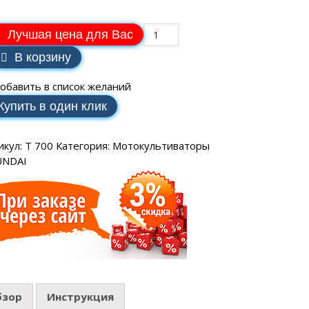
SCH
аторы РЕСАНТА
ные генераторы
Электрические водонагреватели
МАКС
еханические
VAILLANT
Лучшая цена для Вас
аторы ЭНЕРГИЯ
ные генераторы
LLANT
В корзину
еханические
торы IEK
ные генераторы
обавить в список желаний
еханические
аторы SUNTEK
Купить в один клик
икул:
T 700
Категория:
Мотокультиваторы
UNDAI
ДЛЯ ВОДОСНАБЖЕНИЯ
ля водоснабжения FORWARD
ухтактное
бзор
Инструкция
тырехтактное