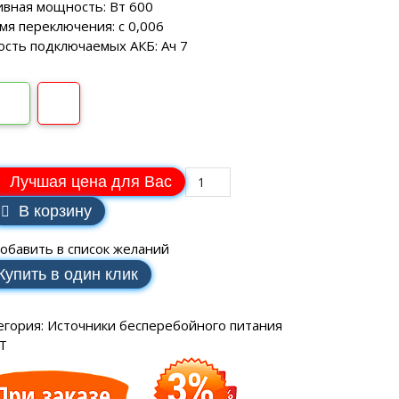
SCH
аторы РЕСАНТА
ивная мощность: Вт 600
ные генераторы
Электрические водонагреватели
мя переключения: с 0,006
МАКС
еханические
VAILLANT
ость подключаемых АКБ: Ач 7
аторы ЭНЕРГИЯ
ные генераторы
LLANT
еханические
торы IEK
ные генераторы
еханические
аторы SUNTEK
Лучшая цена для Вас
В корзину
обавить в список желаний
Купить в один клик
ДЛЯ ВОДОСНАБЖЕНИЯ
егория:
Источники бесперебойного питания
ля водоснабжения FORWARD
T
ухтактное
тырехтактное