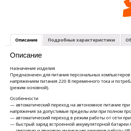
ия
нзиновые генераторы
полнительные устройства ЭНЕРГИЯ
роинструмент FORWARD
EMAX
полнительные устройства SUNTEK
роинструмент HYUNDAI
нзиновые генераторы
аторы
йка с байпасом и контроллером трёх фаз
ERGO
роинструмент DAEWOO
сходные материалы
лизаторы напряжения
нзиновые генераторы
CARDO
Описание
Подробные характеристики
О
 отопления
нзиновые генераторы
KO
Описание
чные аппараты
е
Назначение изделия
Предназначен для питания персональных компьютеров 
напряжением питания 220 В переменного тока и потреб
(режим основной).
Особенности
— автоматический переход на автономное питание при
напряжения за допустимые пределы или при полном про
— автоматический переход в режим работы от сети при
— быстрый заряд встроенной аккумуляторной батареи п
— световую и звуковую индикацию режимов работы ИБ