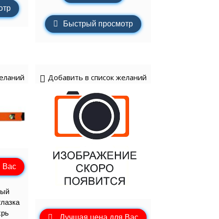
отр
Быстрый просмотр
желаний
Добавить в список желаний
 Вас
вый
глазка
хрь
Лучшая цена для Вас