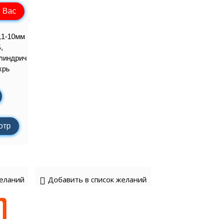
 Вас
,1-10мм
,
илиндрич
хрь
отр
желаний
Добавить в список желаний