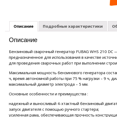
ия
нзиновые генераторы
полнительные устройства ЭНЕРГИЯ
роинструмент FORWARD
EMAX
полнительные устройства SUNTEK
роинструмент HYUNDAI
нзиновые генераторы
аторы
йка с байпасом и контроллером трёх фаз
ERGO
Описание
Подробные характеристики
О
роинструмент DAEWOO
сходные материалы
лизаторы напряжения
нзиновые генераторы
CARDO
Описание
 отопления
нзиновые генераторы
KO
чные аппараты
Бензиновый сварочный генератор FUBAG WHS 210 DC —
предназначенное для использования в качестве источни
е
для проведения сварочных работ при выполнении стро
Максимальная мощность бензинового генератора составл
ч, время автономной работы при 75 % нагрузки – 9 ч, ди
максимальный диаметр электрода – 5 мм.
Основные особенности и преимущества :
надежный и выносливый 4-хтактный бензиновый двигате
запуск двигателя с помощью ручного стартера;
усиленная рама, обеспечивающая прочность конструкци