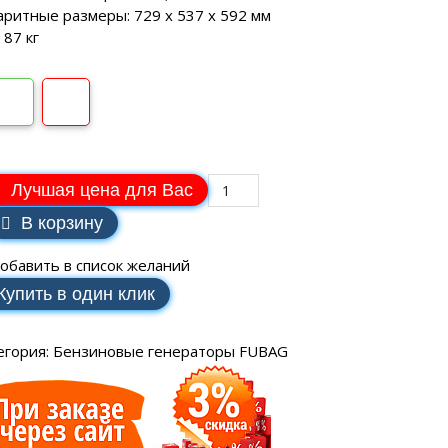
SCH
аторы РЕСАНТА
ные генераторы
аритные размеры: 729 х 537 х 592 мм
Электрические водонагреватели
МАКС
еханические
 87 кг
VAILLANT
аторы ЭНЕРГИЯ
ные генераторы
LLANT
еханические
торы IEK
ные генераторы
еханические
аторы SUNTEK
Лучшая цена для Вас
В корзину
обавить в список желаний
Купить в один клик
ДЛЯ ВОДОСНАБЖЕНИЯ
егория:
Бензиновые генераторы FUBAG
ля водоснабжения FORWARD
ухтактное
тырехтактное