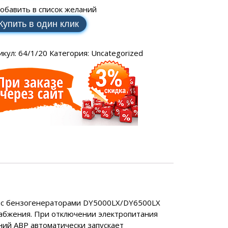
SCH
аторы РЕСАНТА
ные генераторы
обавить в список желаний
Электрические водонагреватели
МАКС
еханические
VAILLANT
Купить в один клик
аторы ЭНЕРГИЯ
ные генераторы
LLANT
еханические
торы IEK
икул:
64/1/20
Категория:
Uncategorized
ные генераторы
еханические
аторы SUNTEK
ДЛЯ ВОДОСНАБЖЕНИЯ
ля водоснабжения FORWARD
я с бензогенераторами DY5000LX/DY6500LX
ухтактное
набжения. При отключении электропитания
ний АВР автоматически запускает
тырехтактное