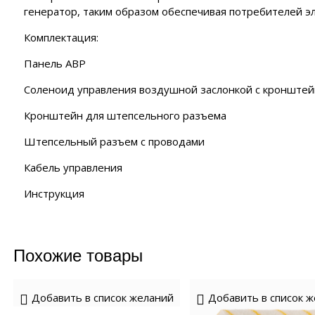
ия
генератор, таким образом обеспечивая потребителей э
нзиновые генераторы
полнительные устройства ЭНЕРГИЯ
роинструмент FORWARD
EMAX
полнительные устройства SUNTEK
Комплектация:
роинструмент HYUNDAI
нзиновые генераторы
аторы
йка с байпасом и контроллером трёх фаз
ERGO
Панель АВР
роинструмент DAEWOO
сходные материалы
лизаторы напряжения
нзиновые генераторы
Соленоид управления воздушной заслонкой с кронште
CARDO
 отопления
Кронштейн для штепсельного разъема
нзиновые генераторы
KO
чные аппараты
Штепсельный разъем с проводами
е
Кабель управления
Инструкция
Похожие товары
Добавить в список желаний
Добавить в список 