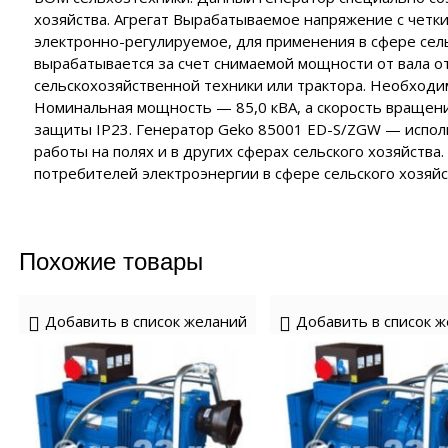
ия
хозяйства. Агрегат Вырабатываемое напряжение с чет
нзиновые генераторы
полнительные устройства ЭНЕРГИЯ
роинструмент FORWARD
EMAX
электронно-регулируемое, для применения в сфере сель
полнительные устройства SUNTEK
вырабатывается за счет снимаемой мощности от вала 
роинструмент HYUNDAI
нзиновые генераторы
аторы
йка с байпасом и контроллером трёх фаз
сельскохозяйственной техники или трактора. Необходи
ERGO
роинструмент DAEWOO
Номинальная мощность — 85,0 кВА, а скорость вращени
сходные материалы
лизаторы напряжения
нзиновые генераторы
защиты IP23. Генератор Geko 85001 ED-S/ZGW — испол
CARDO
работы на полях и в других сферах сельского хозяйств
 отопления
нзиновые генераторы
потребителей электроэнергии в сфере сельского хозяйст
KO
чные аппараты
е
Похожие товары
Добавить в список желаний
Добавить в список 