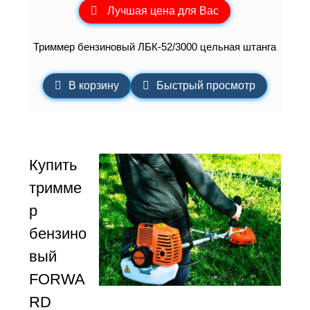
Лучшая цена для Вас
Триммер бензиновый ЛБК-52/3000 цельная штанга
В корзину
Быстрый просмотр
Купить
тримме
р
бензино
вый
FORWA
RD