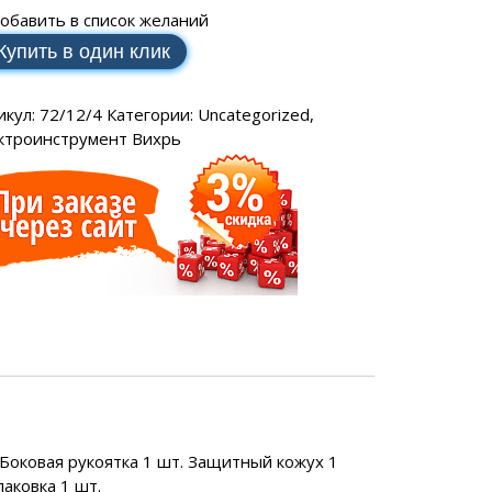
SCH
аторы РЕСАНТА
ные генераторы
обавить в список желаний
Электрические водонагреватели
МАКС
еханические
VAILLANT
Купить в один клик
аторы ЭНЕРГИЯ
ные генераторы
LLANT
еханические
торы IEK
икул:
72/12/4
Категории:
Uncategorized
,
ные генераторы
ктроинструмент Вихрь
еханические
аторы SUNTEK
ДЛЯ ВОДОСНАБЖЕНИЯ
ля водоснабжения FORWARD
ухтактное
Боковая рукоятка 1 шт. Защитный кожух 1
аковка 1 шт.
тырехтактное