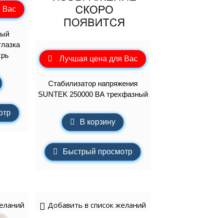
 Вас
вый
глазка
хрь
Лучшая цена для Вас
Стабилизатор напряжения
SUNTEK 250000 ВА трехфазный
отр
В корзину
Быстрый просмотр
желаний
Добавить в список желаний