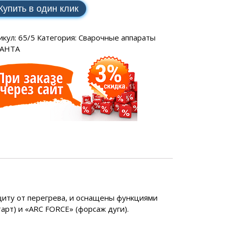
SCH
аторы РЕСАНТА
ные генераторы
Купить в один клик
Электрические водонагреватели
МАКС
еханические
VAILLANT
аторы ЭНЕРГИЯ
ные генераторы
LLANT
икул:
65/5
Категория:
Сварочные аппараты
еханические
САНТА
торы IEK
ные генераторы
еханические
аторы SUNTEK
ДЛЯ ВОДОСНАБЖЕНИЯ
ля водоснабжения FORWARD
иту от перегрева, и оснащены функциями
арт) и «ARC FORCE» (форсаж дуги).
ухтактное
тырехтактное