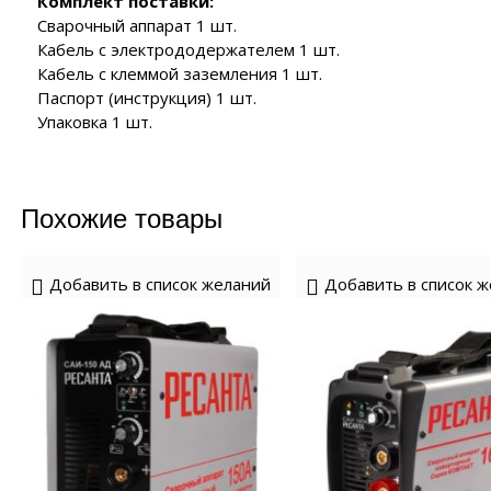
Комплект поставки:
ия
нзиновые генераторы
полнительные устройства ЭНЕРГИЯ
Сварочный аппарат 1 шт.
роинструмент FORWARD
EMAX
Кабель с электрододержателем 1 шт.
полнительные устройства SUNTEK
роинструмент HYUNDAI
Кабель с клеммой заземления 1 шт.
нзиновые генераторы
аторы
йка с байпасом и контроллером трёх фаз
ERGO
Паспорт (инструкция) 1 шт.
роинструмент DAEWOO
сходные материалы
Упаковка 1 шт.
лизаторы напряжения
нзиновые генераторы
CARDO
 отопления
нзиновые генераторы
KO
чные аппараты
Похожие товары
е
Добавить в список желаний
Добавить в список 