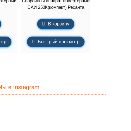
рторный
Сварочный аппарат инверторный
САИ 250К(компакт) Ресанта
В корзину
отр
Быстрый просмотр
Мы в Instagram