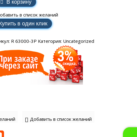
SCH
В корзину
аторы РЕСАНТА
ные генераторы
Электрические водонагреватели
МАКС
еханические
VAILLANT
обавить в список желаний
аторы ЭНЕРГИЯ
ные генераторы
LLANT
Купить в один клик
еханические
торы IEK
ные генераторы
еханические
икул:
R 63000-3P
Категория:
Uncategorized
аторы SUNTEK
ДЛЯ ВОДОСНАБЖЕНИЯ
ля водоснабжения FORWARD
желаний
Добавить в список желаний
ухтактное
тырехтактное