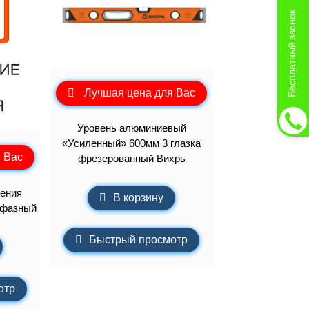
Бесплатный звонок
Лучшая цена для Вас
Уровень алюминиевый
«Усиленный» 600мм 3 глазка
 Вас
фрезерованный Вихрь
ения
В корзину
хфазный
Быстрый просмотр
отр