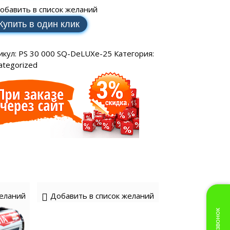
SCH
аторы РЕСАНТА
ные генераторы
обавить в список желаний
Электрические водонагреватели
МАКС
еханические
VAILLANT
Купить в один клик
аторы ЭНЕРГИЯ
ные генераторы
LLANT
еханические
торы IEK
икул:
PS 30 000 SQ-DeLUXe-25
Категория:
ные генераторы
ategorized
еханические
аторы SUNTEK
ДЛЯ ВОДОСНАБЖЕНИЯ
ля водоснабжения FORWARD
желаний
Добавить в список желаний
ухтактное
тырехтактное