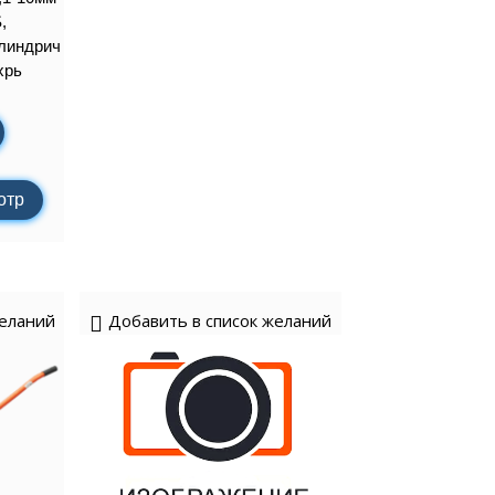
,
илиндрич
хрь
отр
желаний
Добавить в список желаний