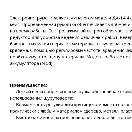
ия
нзиновые генераторы
полнительные устройства ЭНЕРГИЯ
роинструмент FORWARD
EMAX
полнительные устройства SUNTEK
Электроинструмент является аналогом модели ДА-14,4-2,
роинструмент HYUNDAI
нзиновые генераторы
аторы
йка с байпасом и контроллером трёх фаз
кейс. Прорезиненная рукоятка обеспечивает удобное и
ERGO
роинструмент DAEWOO
во время работы. Быстрозажимной патрон облегчает за
сходные материалы
лизаторы напряжения
нзиновые генераторы
редуктор для удобства ведения различных работ. Рев
CARDO
быстрого изъятия сверла из материала в случае застре
 отопления
нзиновые генераторы
крепежа. С помощью регулировки частоты вращения ин
KO
необходимую толщину материала. Модель работает от
чные аппараты
аккумулятора (NiCd).
е
Преимущества:
— Лёгкий вес и прорезиненная ручка обеспечивает ко
использовании шуруповерта;
— Возможность регулировки крутящего момента позвол
практически с любым материалом (дерево, металл, пласт
— Быстрозажимной патрон позволяет легко и быстро ме