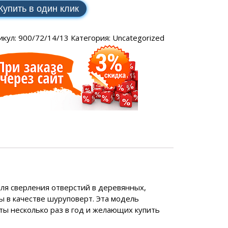
SCH
аторы РЕСАНТА
ные генераторы
Купить в один клик
Электрические водонагреватели
МАКС
еханические
VAILLANT
аторы ЭНЕРГИЯ
ные генераторы
LLANT
икул:
900/72/14/13
Категория:
Uncategorized
еханические
торы IEK
ные генераторы
еханические
аторы SUNTEK
ДЛЯ ВОДОСНАБЖЕНИЯ
ля водоснабжения FORWARD
ля сверления отверстий в деревянных,
ы в качестве шуруповерт. Эта модель
ы несколько раз в год и желающих купить
ухтактное
тырехтактное