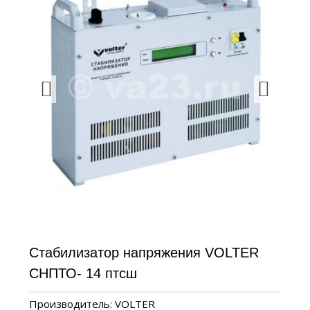
Стабилизатор напряжения VOLTER
СНПТО- 14 птсш
Производитель: VOLTER