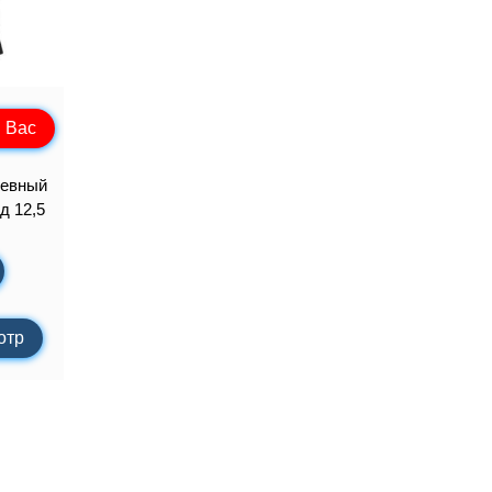
 Вас
левный
д 12,5
отр