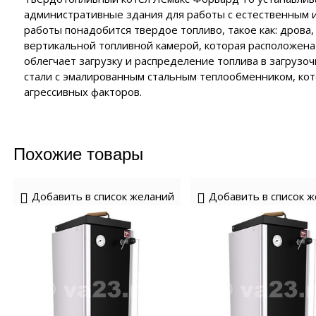
уляторные батареи
NTURION
полнительные устройства VOLTER
административные здания для работы с естественным 
 автоматики MAGNUS
Масло че
ия
работы понадобится твердое топливо, такое как: дрова,
нзиновые генераторы
полнительные устройства ЭНЕРГИЯ
роинструмент FORWARD
EMAX
вертикальной топливной камерой, которая расположена 
полнительные устройства SUNTEK
облегчает загрузку и распределение топлива в загрузо
роинструмент HYUNDAI
нзиновые генераторы
аторы
йка с байпасом и контроллером трёх фаз
стали с эмалированным стальным теплообменником, ко
ERGO
роинструмент DAEWOO
агрессивных факторов.
сходные материалы
лизаторы напряжения
нзиновые генераторы
CARDO
 отопления
нзиновые генераторы
KO
Похожие товары
чные аппараты
е
Добавить в список желаний
Добавить в список 