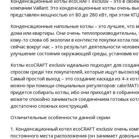
Конденсационные котлы ecoCRAFT exclusiv – это в сво
уляторные батареи
NTURION
полнительные устройства VOLTER
 автоматики MAGNUS
Масло че
компании Vaillant. Это конденсационные котлы очень 
ия
нзиновые генераторы
полнительные устройства ЭНЕРГИЯ
представлен мощностью от 80 до 280 кВт, при этом КПД
роинструмент FORWARD
EMAX
полнительные устройства SUNTEK
Конденсационные напольные котлы – это лучшее, что м
роинструмент HYUNDAI
нзиновые генераторы
аторы
йка с байпасом и контроллером трёх фаз
дома или квартиры. Они очень теплопроизводительны, э
ERGO
роинструмент DAEWOO
кому-то слова об экологии в контексте покупки котла по
сходные материалы
лизаторы напряжения
нзиновые генераторы
сейчас вокруг нас – это результат деятельности человек
CARDO
улучшение состояния окружающей среды, установив к
 отопления
нзиновые генераторы
KO
Котлы ecoCRAFT exclusiv идеально подходят для созда
чные аппараты
спросом среди тех покупателей, которые ищут высокоэ
Самый простой выход – это создание каскада из 4-х кот
е
можно при помощи специальных регуляторов: calorMATIC
придется собирать котлы, ибо они приходят в собранно
можете спокойно заниматься соединением готовых котло
достаточно сложных конструкций.
Отличительные особенности данной серии:
1. Конденсационный котел ecoCRAFT exclusiv очень комп
постоянного места расположения (он занимает довольно 