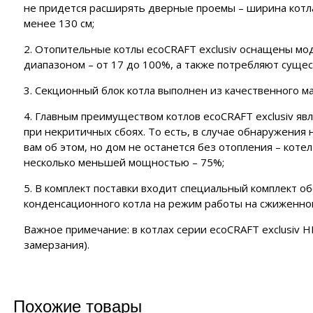
не придется расширять дверные проемы – ширина котла
менее 130 см;
2. Отопительные котлы ecoCRAFT exclusiv оснащены м
диапазоном – от 17 до 100%, а также потребляют суще
3. Секционный блок котла выполнен из качественного м
4. Главным преимуществом котлов ecoCRAFT exclusiv яв
при некритичных сбоях. То есть, в случае обнаружени
вам об этом, но дом не останется без отопления – коте
несколько меньшей мощностью – 75%;
5. В комплект поставки входит специальный комплект о
конденсационного котла на режим работы на сжиженном
Важное примечание: в котлах серии ecoCRAFT exclusiv 
замерзания).
Похожие товары