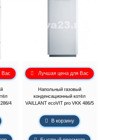
 Вас
Лучшая цена для Вас
ый
Напольный газовый
тёл
конденсационный котёл
286/4
VAILLANT ecoVIT pro VKK 486/5
В корзину
отр
Быстрый просмотр