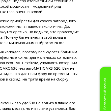
ем роде шедевр отопительной техники от
тырехтактное
высокой мощности – модельный ряд
 котлов очень высокий.
ожно приобрести для своего загородного
кономичны, а главное экологичны. Да,
кажутся ересью, но ведь то, что происходит
а. Почему бы не внести свой вклад в
отел с минимальным выбросом NOx?
ния каскадов, поэтому пользуются большим
ффектные котлы для маленьких котельных.
лов ecoCRAFT exclusiv, управлять которыми
 VRC 630 или auroMATIC VRS 620. Вам не
м виде, что дает вам фору во времени – вы
в в каскад, не тратя время на сборку
Бесплатный звонок
актен – это удобно не только в плане его
мало места), но и в плане установки. Вам