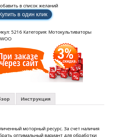
SCH
аторы РЕСАНТА
ные генераторы
обавить в список желаний
Электрические водонагреватели
МАКС
еханические
VAILLANT
Купить в один клик
аторы ЭНЕРГИЯ
ные генераторы
LLANT
еханические
торы IEK
икул:
5216
Категория:
Мотокультиваторы
ные генераторы
EWOO
еханические
аторы SUNTEK
бзор
Инструкция
ДЛЯ ВОДОСНАБЖЕНИЯ
ля водоснабжения FORWARD
ухтактное
иченный моторный ресурс. За счет наличия
брать оптимальный вариант для обработки
тырехтактное