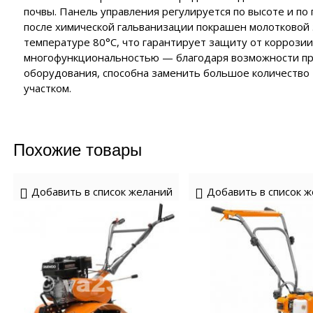
ия
почвы. Панель управления регулируется по высоте и по 
нзиновые генераторы
полнительные устройства ЭНЕРГИЯ
роинструмент FORWARD
после химической гальванизации покрашен молотковой 
EMAX
полнительные устройства SUNTEK
температуре 80°С, что гарантирует защиту от коррозии
роинструмент HYUNDAI
нзиновые генераторы
аторы
йка с байпасом и контроллером трёх фаз
многофункциональностью — благодаря возможности пр
ERGO
роинструмент DAEWOO
оборудования, способна заменить большое количество 
сходные материалы
лизаторы напряжения
нзиновые генераторы
участком.
CARDO
 отопления
нзиновые генераторы
KO
чные аппараты
Похожие товары
е
Добавить в список желаний
Добавить в список 