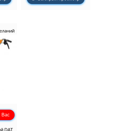
желаний
 Вас
ый DAT