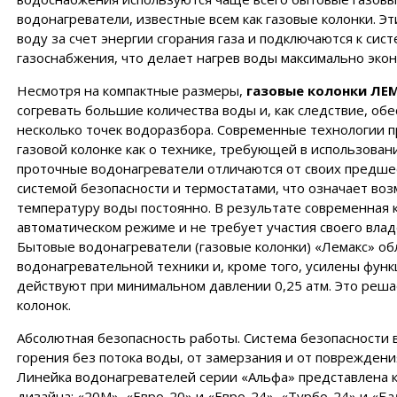
водонагреватели, известные всем как газовые колонки. Э
воду за счет энергии сгорания газа и подключаются к сис
газоснабжения, что делает нагрев воды максимально эко
Несмотря на компактные размеры,
газовые колонки ЛЕ
согревать большие количества воды и, как следствие, о
несколько точек водоразбора. Современные технологии 
газовой колонке как о технике, требующей в использова
проточные водонагреватели отличаются от своих предшес
системой безопасности и термостатами, что означает в
температуру воды постоянно. В результате современная 
автоматическом режиме и не требует участия своего влад
Бытовые водонагреватели (газовые колонки) «Лемакс» о
водонагревательной техники и, кроме того, усилены фун
действуют при минимальном давлении 0,25 атм. Это реш
колонок.
Абсолютная безопасность работы. Система безопасности вк
горения без потока воды, от замерзания и от поврежден
Линейка водонагревателей серии «Альфа» представлена 
дизайна: «20М», «Евро-20» и «Евро-24», «Турбо-24» и «Ба