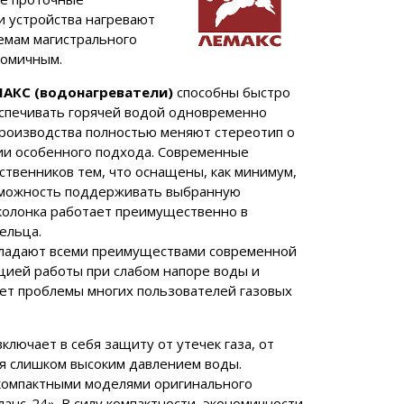
ти устройства нагревают
темам магистрального
номичным.
МАКС (водонагреватели)
способны быстро
беспечивать горячей водой одновременно
производства полностью меняют стереотип о
нии особенного подхода. Современные
твенников тем, что оснащены, как минимум,
озможность поддерживать выбранную
колонка работает преимущественно в
ельца.
бладают всеми преимуществами современной
кцией работы при слабом напоре воды и
ает проблемы многих пользователей газовых
лючает в себя защиту от утечек газа, от
ия слишком высоким давлением воды.
компактными моделями оригинального
ланс-24». В силу компактности, экономичности