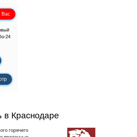
 Вас
овый
о-24
отр
ь в Краснодаре
ого горячего
ые проточные