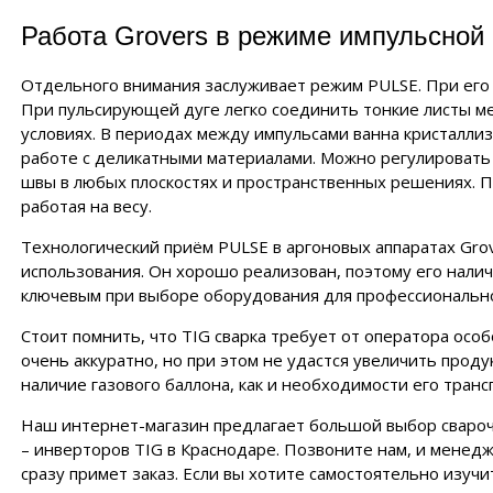
Работа Grovers в режиме импульсной
Отдельного внимания заслуживает режим PULSE. При его
При пульсирующей дуге легко соединить тонкие листы м
условиях. В периодах между импульсами ванна кристаллиз
работе с деликатными материалами. Можно регулировать 
швы в любых плоскостях и пространственных решениях. П
работая на весу.
Технологический приём PULSE в аргоновых аппаратах Gro
использования. Он хорошо реализован, поэтому его налич
ключевым при выборе оборудования для профессиональн
Стоит помнить, что TIG сварка требует от оператора осо
очень аккуратно, но при этом не удастся увеличить прод
наличие газового баллона, как и необходимости его транс
Наш интернет-магазин предлагает большой выбор свароч
– инверторов TIG в Краснодаре. Позвоните нам, и менедж
сразу примет заказ. Если вы хотите самостоятельно изуч