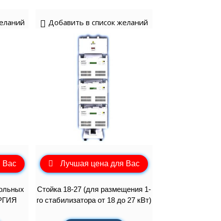
SCH
аторы РЕСАНТА
ные генераторы
Электрические водонагреватели
МАКС
еханические
VAILLANT
желаний
Добавить в список желаний
аторы ЭНЕРГИЯ
ные генераторы
LLANT
еханические
торы IEK
ные генераторы
еханические
аторы SUNTEK
ДЛЯ ВОДОСНАБЖЕНИЯ
 Вас
Лучшая цена для Вас
ля водоснабжения FORWARD
польных
Стойка 18-27 (для размещения 1-
РГИЯ
го стабилизатора от 18 до 27 кВт)
ухтактное
тырехтактное