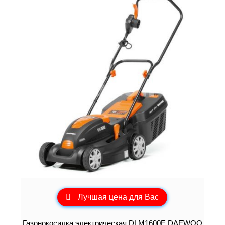
Лучшая цена для Вас
Газонокосилка электрическая DLM1600E DAEWOO