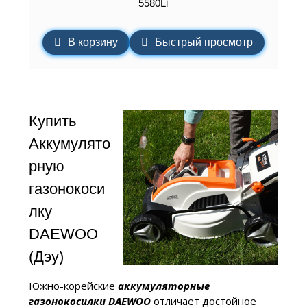
5580Li
В корзину
Быстрый просмотр
Купить
Аккумулято
рную
газонокоси
лку
DAEWOO
(Дэу)
Южно-корейские
аккумуляторные
газонокосилки DAEWOO
отличает достойное